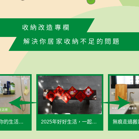
收納改造專欄
解決你居家收納不足的問題
的生活感 -
2025年好好生活，一起
無痕走過搬
來，貼春聯祈福