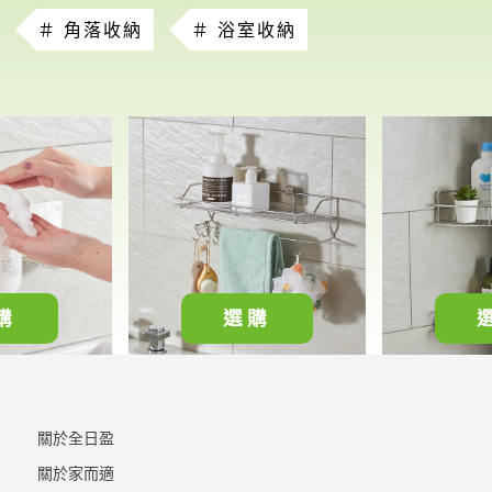
＃ 角落收納
＃ 浴室收納
購
選購
關於全日盈
關於家而適