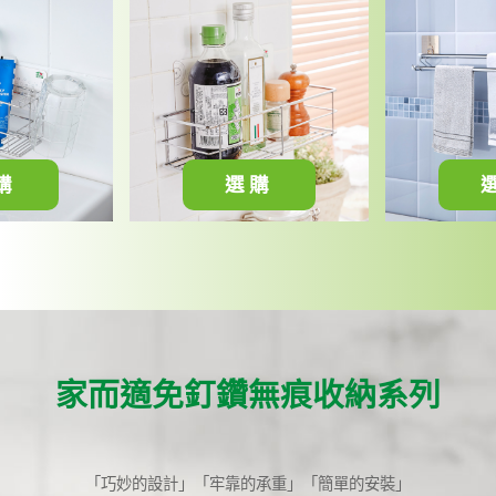
購
選購
家而適免釘鑽無痕收納系列
「巧妙的設計」「牢靠的承重」「簡單的安裝」