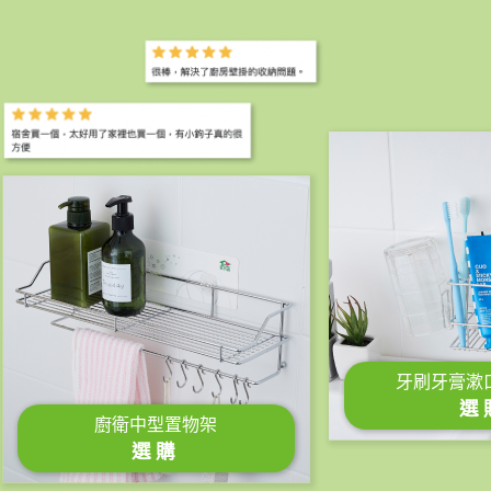
牙刷牙膏漱
選
廚衛中型置物架
選購