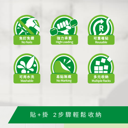
貼+掛 2步驟輕鬆收納