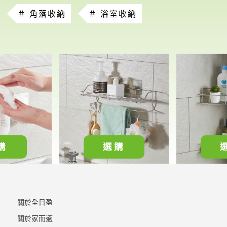
＃ 角落收納
＃ 浴室收納
購
選購
關於全日盈
關於家而適