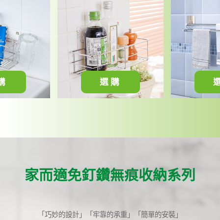
購
選購
家而適免釘鑽無痕收納系列
「巧妙的設計」「牢靠的承重」「簡單的安裝」