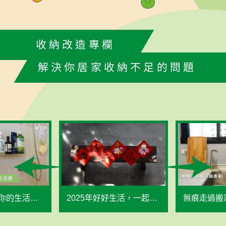
收納改造專欄
解決你居家收納不足的問題
的生活感 -
2025年好好生活，一起
無痕走過搬
來，貼春聯祈福