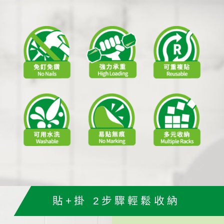
貼+掛 2步驟輕鬆收納