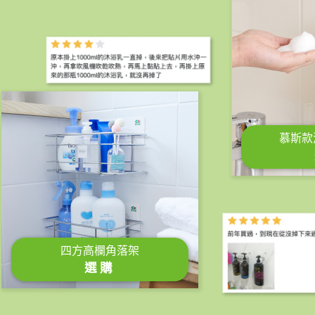
牙刷牙膏漱
選
廚衛中型置物架
選購