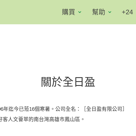
購買
幫助
+24
關於全日盈
96年迄今已蒞16個寒暑。公司全名：［全日盈有限公司］
好客人文薈萃的南台灣高雄市鳳山區。