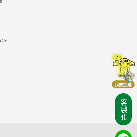
樓
19
客製化