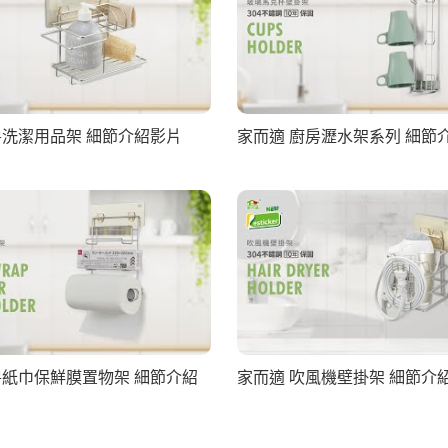
房洗潔用品架 細節介紹影片
家而適 廚房瀝水架系列 細節
房紙巾保鮮膜置物架 細節介紹
家而適 吹風機壁掛架 細節介