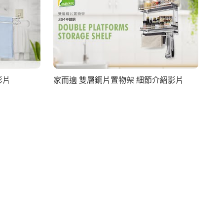
影片
家而適 雙層鋼片置物架 細節介紹影片