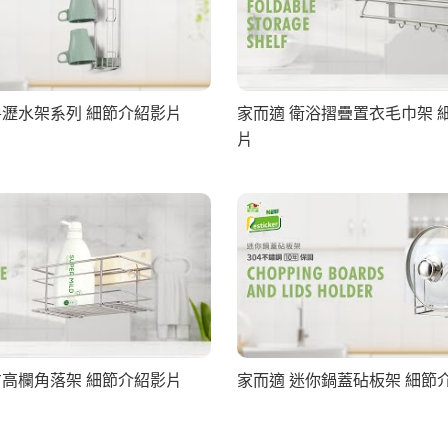
房瀝水架系列 細節介紹影片
家而適 衛浴摺疊置衣毛巾架 
片
方高欄角落架 細節介紹影片
家而適 迷你鍋蓋砧板架 細節