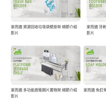
家而適 資源回收垃圾袋壁掛架 細節介紹
家而適 牙
影片
影片
家而適 多功能廚衛鋼片置物架 細節介紹
家而適 免釘
影片