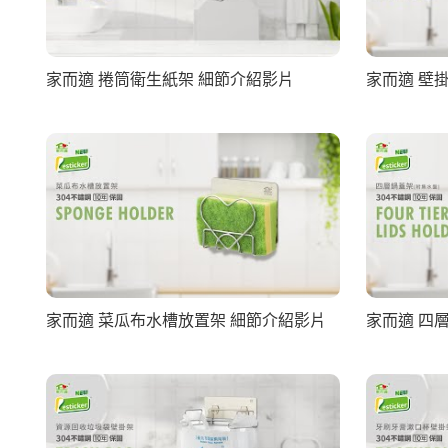
家而適 捲筒衛生紙架 細節介紹影片
家而適 壁
家而適 菜瓜布水槽放置架 細節介紹影片
家而適 四