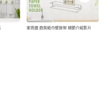
片
家而適 廚房紙巾壁掛架 細節介紹影片