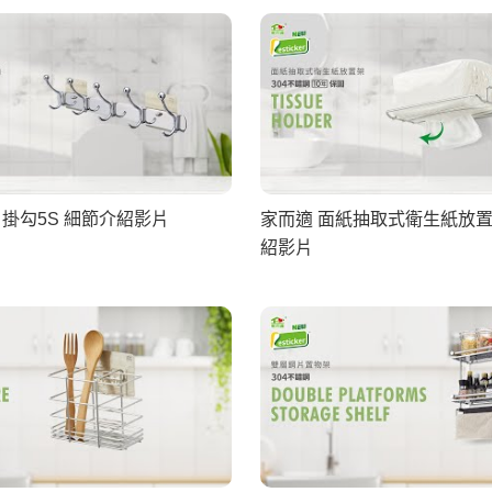
片掛勾5S 細節介紹影片
家而適 面紙抽取式衛生紙放置
紹影片