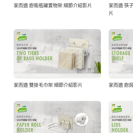
家而適 廚衛瓶罐置物架 細節介紹影片
家而適 筷
片
家而適 雙掛毛巾架 細節介紹影片
家而適 廚