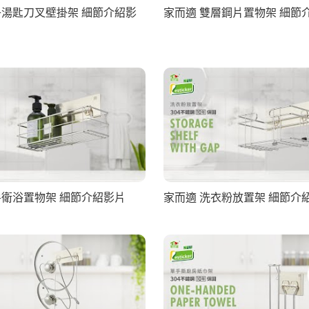
子湯匙刀叉壁掛架 細節介紹影
家而適 雙層鋼片置物架 細節
房衛浴置物架 細節介紹影片
家而適 洗衣粉放置架 細節介