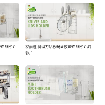
架 細節介
家而適 料理刀砧板鍋蓋放置架 細節介紹
影片